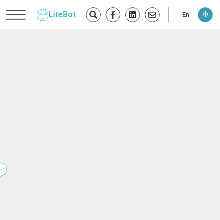
LiteBot
En
中