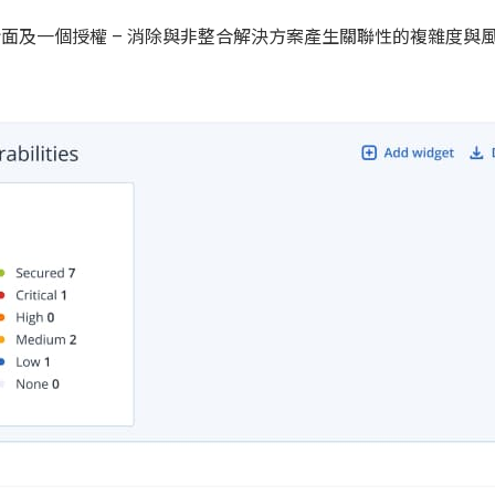
、一個管理介面及一個授權 – 消除與非整合解決方案產生關聯性的複雜度與