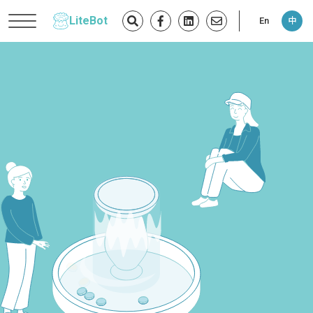
LiteBot
En
中