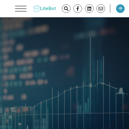
LiteBot
中