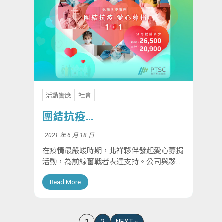
活動響應
社會
團結抗疫
愛心募捐 1+1
2021 年 6 月 18 日
在疫情最嚴峻時期，北祥夥伴發起愛心募捐
活動，為前線奮戰者表達支持。公司與夥伴
們總共捐出94,800元，捐贈台北市和新北市
Read More
防疫基金。善款將用於疫情防控、醫護人員
防護設備及受影響民眾的幫助，為社會傳遞
溫暖...
1
2
NEXT »