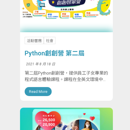
活動響應
社會
Python創創營 第二屆
2021 年 8 月 18 日
第二屆Python創創營，提供員工子女專業的
程式語言體驗課程。課程在全英文環境中進
行，融合生活美語和程式單字，提升聽說讀
Read More
寫能力，激發對程式語言的興趣。針對10到
15歲孩子，出席率達100%，證明課程受...