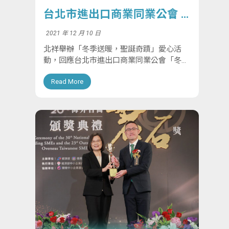
台北市進出口商業同業公會 –
冬令慈善捐贈
2021 年 12 月 10 日
北祥舉辦「冬季送暖，聖誕奇蹟」愛心活
動，回應台北市進出口商業同業公會「冬令
慈善捐贈活動」，為偏鄉孩童和弱勢團體籌
Read More
集物資和款項。員工熱情捐助，將物資送至
需要幫助的人群，實踐社會責任，讓他們感
受到溫暖和關...