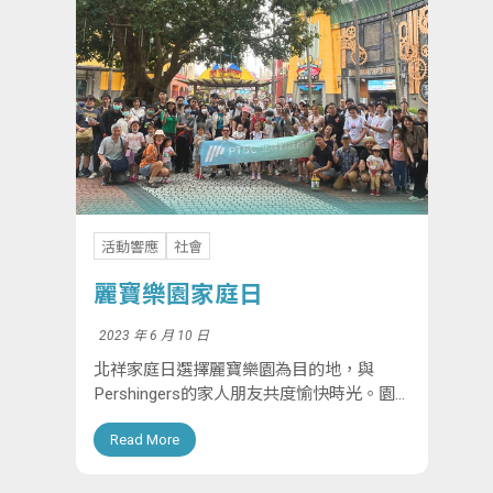
活動響應
社會
麗寶樂園家庭日
2023 年 6 月 10 日
北祥家庭日選擇麗寶樂園為目的地，與
Pershingers的家人朋友共度愉快時光。園
內設施包括刺激的「搶救地心」、「異次元
Read More
風暴」、「銀河旋風」等，以及較輕鬆的
「旋轉木馬」、「摩天輪」等，讓人盡情享
受。不...