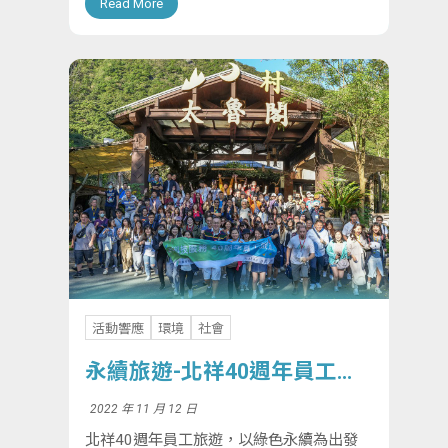
Read More
實踐品牌價值「科技有腦，服務有心」，回
饋社會、關懷弱勢族群，讓世界因我們而更
美好。
活動響應
環境
社會
永續旅遊-北祥40週年員工旅
遊
2022 年 11 月 12 日
北祥40週年員工旅遊，以綠色永續為出發