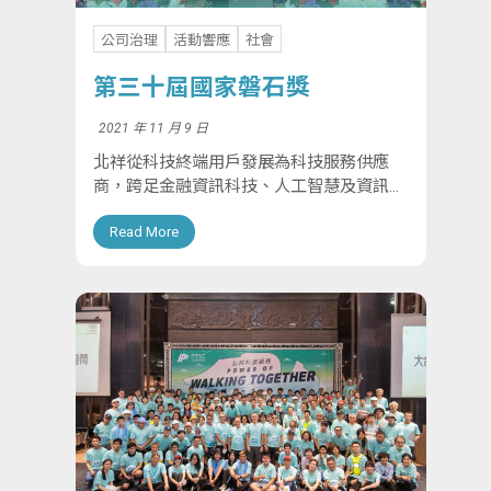
公司治理
活動響應
社會
第三十屆國家磐石獎
2021 年 11 月 9 日
北祥從科技終端用戶發展為科技服務供應
商，跨足金融資訊科技、人工智慧及資訊設
備維運服務等領域。40年來，公司成長顯
Read More
著，並於2021年10月獲得國家磐石獎。這
項殊榮肯定了北祥的努力，並激勵其繼續提
供優質服...