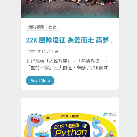
活動響應
社會
22K 團隊遠征 為愛而走 築夢
踏實
2021 年 11 月 5 日
北祥憑藉「人性智能」、「熱情敏捷」、
「堅持不懈」三大價值，舉辦了22K團隊徒
步遠征挑戰活動，並響應台北市進出口商業
Read More
同業公會的冬季慈善捐贈活動。同仁每走一
公里，公司捐贈10元，最終捐出80,000
元，用...