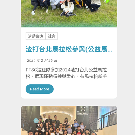
活動響應
社會
渣打台北馬拉松參與(公益馬
拉松)
2024 年 2 月 25 日
PTSC遠征隊參加2024渣打台北公益馬拉
松，展現運動精神與愛心，有馬拉松新手與
運動好手，共同完成挑戰，並獲得獎牌。北
Read More
祥自2020年起支持這項活動，今年人數創
新高，期望與更多夥伴一起響應公益與永
續。