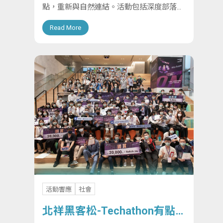
點，重新與自然連結。活動包括深度部落文
化體驗、山海間療癒互動和晚會。探索生態
Read More
環境，深入了解原住民在地文化，感受到對
土地的熱愛和尊重，增進對永續發展的認
識。超過11...
活動響應
社會
北祥黑客松-Techathon有點
意思