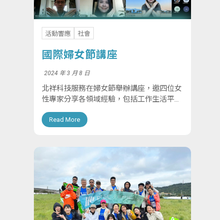
活動響應
社會
國際婦女節講座
2024 年 3 月 8 日
北祥科技服務在婦女節舉辦講座，邀四位女
性專家分享各領域經驗，包括工作生活平
衡、ESG/DEI、職場安全和非政府組織等議
Read More
題。。活動結束時，大家比出「Break The
Bias」的手勢，支持性別平等。北...