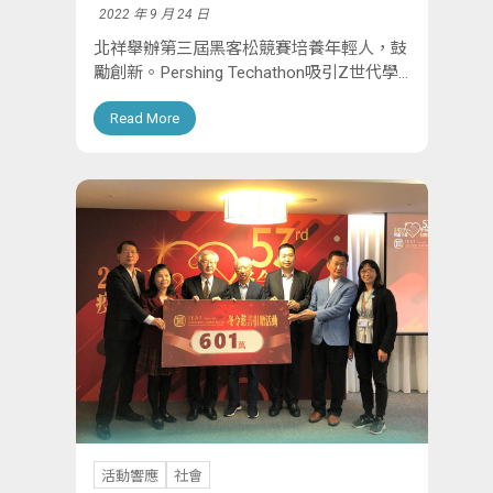
2022 年 9 月 24 日
北祥舉辦第三屆黑客松競賽培養年輕人，鼓
勵創新。Pershing Techathon吸引Z世代學
生，23所大學、37所系所參與，63位學生
Read More
進入決賽，2名加入實習。活動以「智慧金
融」與「智慧服務」為主軸，...
活動響應
社會