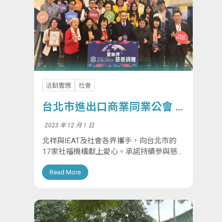
活動響應
社會
台北市進出口商業同業公會 –
冬令慈善捐贈
2023 年 12 月 1 日
北祥與IEAT及社會各界攜手，向台北市的
17家社福機構獻上愛心。承諾持續參與慈善
活動，堅守ESG價值觀，致力實現共創更美
Read More
好社會的未來。感謝IEAT提供平台，讓我們
攜手合作，為社會帶來希望和溫暖。