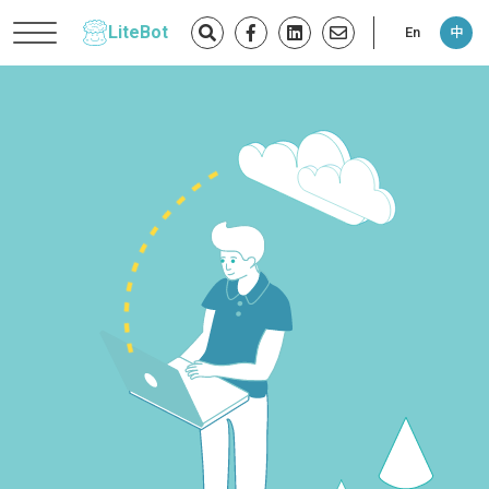
LiteBot
En
中