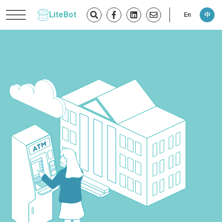
LiteBot
En
中